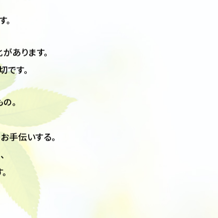
きました。
す。
があります。
切です。
の。
お手伝いする。
、
。