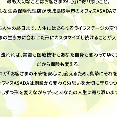
は何を求めているのか。常にお客さまの目線で考え行動して
最も大切なことはお客さまの「心」に寄り添うこと。
んな生命保険代理店が茨城県取手市のオフィスASADAで
ら人生の終日まで、人生にはあらゆるライフステージの変化
まの生き方に合わせた形にカスタマイズし続けることが大
が流れれば、常識も医療技術もあなた自身も変わってゆくも
だから保険も変える。
ロが「お客さまの不安を安心に」変えるため、真摯にそれを
オフィスASADAは創業から変わらぬ思いを大切に守りつつ
少しずつ形を変えながらずっとあなたの人生に寄り添います